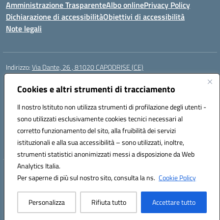
Amministrazione Trasparente
Albo online
Privacy Policy
Dichiarazione di accessibilità
Obiettivi di accessibilità
Note legali
Indirizzo:
Via Dante, 26 , 81020 CAPODRISE (CE)
Centralino:
0823516218
Email:
CEIC83000V@istruzione.it
Posta elettronica certificata (PEC):
Cookies e altri strumenti di tracciamento
CEIC83000V@pec.istruzione.it
Codice fiscale: 80103200616
Il nostro Istituto non utilizza strumenti di profilazione degli utenti -
Codice meccanografico:
CEIC83000V
sono utilizzati esclusivamente cookies tecnici necessari al
Codice Indice delle Pubbliche Amministrazioni (IPA): istsc_ceic83000v
corretto funzionamento del sito, alla fruibilità dei servizi
Codice unico di fatturazione (CUF): UFO76N
istituzionali e alla sua accessibilità – sono utilizzati, inoltre,
strumenti statistici anonimizzati messi a disposizione da Web
Analytics Italia.
Hosting & Powered by 3D Solution S.r.l.
Per saperne di più sul nostro sito, consulta la ns.
Cookie Policy
Concept & Design by Designers Italia
Personalizza
Rifiuta tutto
Accettare tutto