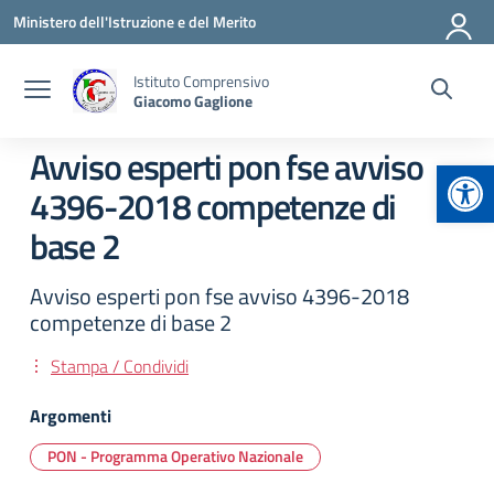
Vai ai contenuti
Vai al menu di navigazione
Vai al footer
Ministero dell'Istruzione e del Merito
Istituto Comprensivo
Giacomo Gaglione
Avviso esperti pon fse avviso
Apr
4396-2018 competenze di
base 2
Avviso esperti pon fse avviso 4396-2018
competenze di base 2
Stampa / Condividi
Argomenti
PON - Programma Operativo Nazionale