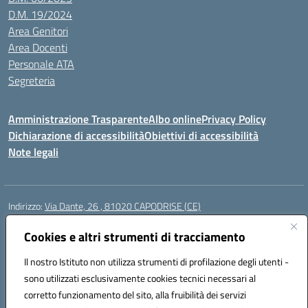
D.M. 19/2024
Area Genitori
Area Docenti
Personale ATA
Segreteria
Amministrazione Trasparente
Albo online
Privacy Policy
Dichiarazione di accessibilità
Obiettivi di accessibilità
Note legali
Indirizzo:
Via Dante, 26 , 81020 CAPODRISE (CE)
Centralino:
0823516218
Email:
CEIC83000V@istruzione.it
Posta elettronica certificata (PEC):
Cookies e altri strumenti di tracciamento
CEIC83000V@pec.istruzione.it
Codice fiscale: 80103200616
Il nostro Istituto non utilizza strumenti di profilazione degli utenti -
Codice meccanografico:
CEIC83000V
sono utilizzati esclusivamente cookies tecnici necessari al
Codice Indice delle Pubbliche Amministrazioni (IPA): istsc_ceic83000v
corretto funzionamento del sito, alla fruibilità dei servizi
Codice unico di fatturazione (CUF): UFO76N