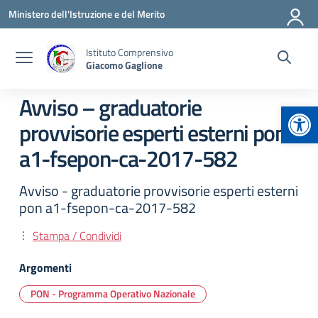
Vai ai contenuti
Vai al menu di navigazione
Vai al footer
Ministero dell'Istruzione e del Merito
Istituto Comprensivo
Giacomo Gaglione
Avviso – graduatorie
Apr
provvisorie esperti esterni pon
a1-fsepon-ca-2017-582
Avviso - graduatorie provvisorie esperti esterni
pon a1-fsepon-ca-2017-582
Stampa / Condividi
Argomenti
PON - Programma Operativo Nazionale