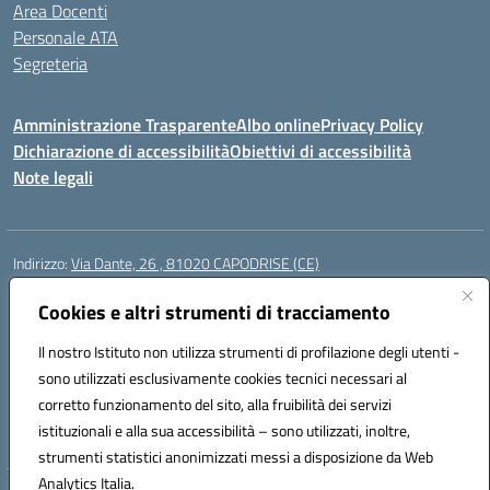
Area Docenti
Personale ATA
Segreteria
Amministrazione Trasparente
Albo online
Privacy Policy
Dichiarazione di accessibilità
Obiettivi di accessibilità
Note legali
Indirizzo:
Via Dante, 26 , 81020 CAPODRISE (CE)
Centralino:
0823516218
Email:
CEIC83000V@istruzione.it
Posta elettronica certificata (PEC):
Cookies e altri strumenti di tracciamento
CEIC83000V@pec.istruzione.it
Codice fiscale: 80103200616
Il nostro Istituto non utilizza strumenti di profilazione degli utenti -
Codice meccanografico:
CEIC83000V
sono utilizzati esclusivamente cookies tecnici necessari al
Codice Indice delle Pubbliche Amministrazioni (IPA): istsc_ceic83000v
corretto funzionamento del sito, alla fruibilità dei servizi
Codice unico di fatturazione (CUF): UFO76N
istituzionali e alla sua accessibilità – sono utilizzati, inoltre,
strumenti statistici anonimizzati messi a disposizione da Web
Analytics Italia.