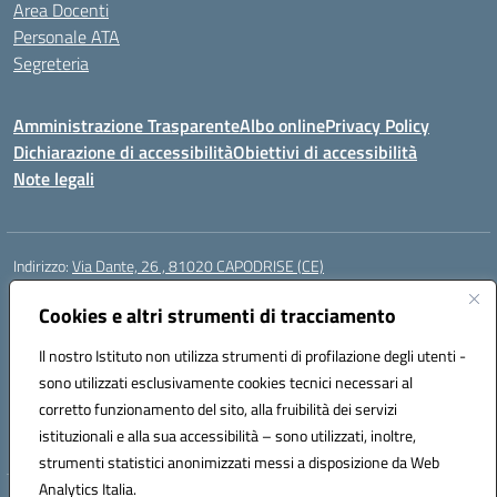
Area Docenti
Personale ATA
Segreteria
Amministrazione Trasparente
Albo online
Privacy Policy
Dichiarazione di accessibilità
Obiettivi di accessibilità
Note legali
Indirizzo:
Via Dante, 26 , 81020 CAPODRISE (CE)
Centralino:
0823516218
Email:
CEIC83000V@istruzione.it
Posta elettronica certificata (PEC):
Cookies e altri strumenti di tracciamento
CEIC83000V@pec.istruzione.it
Codice fiscale: 80103200616
Il nostro Istituto non utilizza strumenti di profilazione degli utenti -
Codice meccanografico:
CEIC83000V
sono utilizzati esclusivamente cookies tecnici necessari al
Codice Indice delle Pubbliche Amministrazioni (IPA): istsc_ceic83000v
corretto funzionamento del sito, alla fruibilità dei servizi
Codice unico di fatturazione (CUF): UFO76N
istituzionali e alla sua accessibilità – sono utilizzati, inoltre,
strumenti statistici anonimizzati messi a disposizione da Web
Analytics Italia.