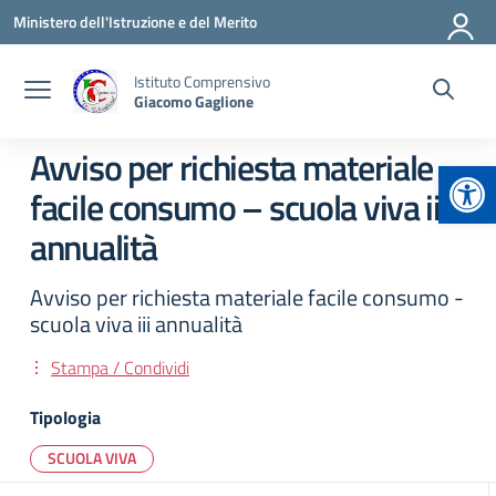
Vai ai contenuti
Vai al menu di navigazione
Vai al footer
Ministero dell'Istruzione e del Merito
Istituto Comprensivo
Giacomo Gaglione
Avviso per richiesta materiale
Apr
facile consumo – scuola viva iii
annualità
Avviso per richiesta materiale facile consumo -
scuola viva iii annualità
Stampa / Condividi
Tipologia
SCUOLA VIVA