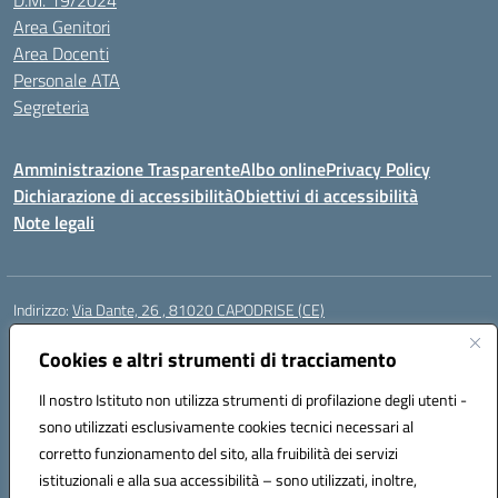
D.M. 19/2024
Area Genitori
Area Docenti
Personale ATA
Segreteria
Amministrazione Trasparente
Albo online
Privacy Policy
Dichiarazione di accessibilità
Obiettivi di accessibilità
Note legali
Indirizzo:
Via Dante, 26 , 81020 CAPODRISE (CE)
Centralino:
0823516218
Email:
CEIC83000V@istruzione.it
Posta elettronica certificata (PEC):
Cookies e altri strumenti di tracciamento
CEIC83000V@pec.istruzione.it
Codice fiscale: 80103200616
Il nostro Istituto non utilizza strumenti di profilazione degli utenti -
Codice meccanografico:
CEIC83000V
sono utilizzati esclusivamente cookies tecnici necessari al
Codice Indice delle Pubbliche Amministrazioni (IPA): istsc_ceic83000v
corretto funzionamento del sito, alla fruibilità dei servizi
Codice unico di fatturazione (CUF): UFO76N
istituzionali e alla sua accessibilità – sono utilizzati, inoltre,