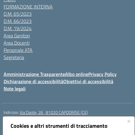
FORMAZIONE INTERNA
D.M. 65/2023
D.M. 66/2023
D.M. 19/2024
Area Genitori
Area Docenti
Personale ATA
Segreteria
Amministrazione Trasparente
Albo online
Privacy Policy
Dichiarazione di accessibilità
Obiettivi di accessibilità
Note legali
Indirizzo:
Via Dante, 26 , 81020 CAPODRISE (CE)
Centralino:
0823516218
Email:
CEIC83000V@istruzione.it
Posta elettronica certificata (PEC):
Cookies e altri strumenti di tracciamento
CEIC83000V@pec.istruzione.it