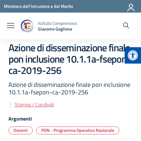
Vai ai contenuti
Vai al menu di navigazione
Vai al footer
Ministero dell'Istruzione e del Merito
Istituto Comprensivo
Giacomo Gaglione
Azione di disseminazione finale
Apr
pon inclusione 10.1.1a-fsepon-
ca-2019-256
Azione di disseminazione finale pon inclusione
10.1.1a-fsepon-ca-2019-256
Stampa / Condividi
Argomenti
Docenti
PON - Programma Operativo Nazionale