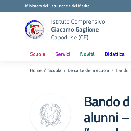
Vai ai contenuti
Vai al menu di navigazione
Vai al footer
Ministero dell'Istruzione e del Merito
Istituto Comprensivo
Giacomo Gaglione
Capodrise (CE)
Scuola
Servizi
Novità
Didattica
Home
Scuola
Le carte della scuola
Bando d
Bando di
alunni 