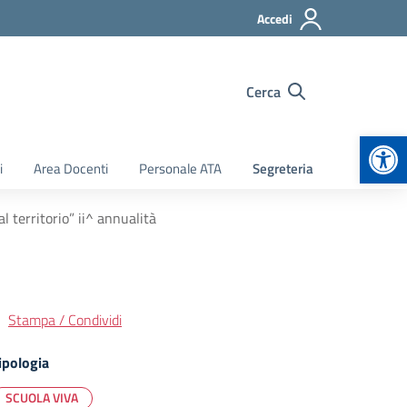
Accedi
Cerca
Apr
i
Area Docenti
Personale ATA
Segreteria
 territorio” ii^ annualità
Stampa / Condividi
ipologia
SCUOLA VIVA