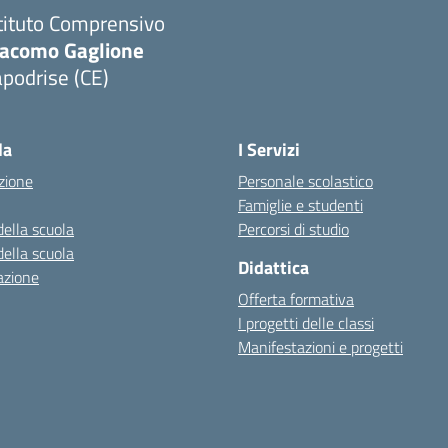
tituto Comprensivo
iacomo Gaglione
podrise (CE)
Visita la pagina iniziale della scuola
la
I Servizi
zione
Personale scolastico
Famiglie e studenti
della scuola
Percorsi di studio
della scuola
Didattica
azione
Offerta formativa
I progetti delle classi
Manifestazioni e progetti