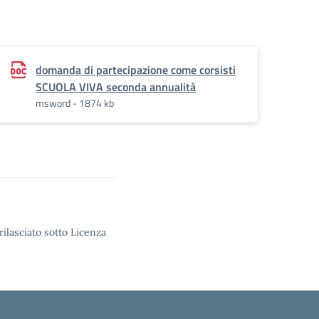
tà.pdf.pades
domanda di partecipazione come corsisti
SCUOLA VIVA seconda annualità
msword - 1874 kb
rilasciato sotto Licenza