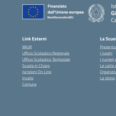
Is
G
Ca
— 
Link Esterni
La Scuo
MIUR
Presenta
Ufficio Scolastico Regionale
I luoghi
Ufficio Scolastico Territoriale
I numeri 
Scuola in Chiaro
Le carte 
Iscrizioni On Line
Organizz
Invalsi
La storia
Comune