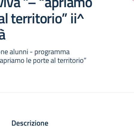
viva ”– “apriamo
al territorio” ii^
à
one alunni - programma
apriamo le porte al territorio”
Descrizione