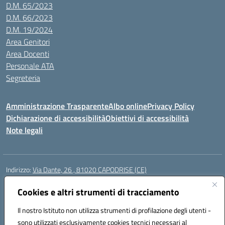
D.M. 65/2023
D.M. 66/2023
D.M. 19/2024
Area Genitori
Area Docenti
Personale ATA
Segreteria
Amministrazione Trasparente
Albo online
Privacy Policy
Dichiarazione di accessibilità
Obiettivi di accessibilità
Note legali
Indirizzo:
Via Dante, 26 , 81020 CAPODRISE (CE)
Centralino:
0823516218
Email:
CEIC83000V@istruzione.it
Posta elettronica certificata (PEC):
Cookies e altri strumenti di tracciamento
CEIC83000V@pec.istruzione.it
Codice fiscale: 80103200616
Il nostro Istituto non utilizza strumenti di profilazione degli utenti -
Codice meccanografico:
CEIC83000V
sono utilizzati esclusivamente cookies tecnici necessari al