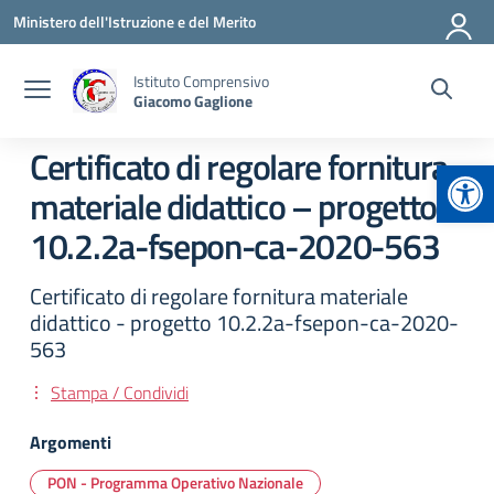
Vai ai contenuti
Vai al menu di navigazione
Vai al footer
Ministero dell'Istruzione e del Merito
Istituto Comprensivo
Giacomo Gaglione
Certificato di regolare fornitura
Apr
materiale didattico – progetto
10.2.2a-fsepon-ca-2020-563
Certificato di regolare fornitura materiale
didattico - progetto 10.2.2a-fsepon-ca-2020-
563
Stampa / Condividi
Argomenti
PON - Programma Operativo Nazionale