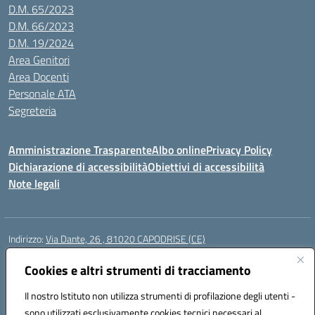
D.M. 65/2023
D.M. 66/2023
D.M. 19/2024
Area Genitori
Area Docenti
Personale ATA
Segreteria
Amministrazione Trasparente
Albo online
Privacy Policy
Dichiarazione di accessibilità
Obiettivi di accessibilità
Note legali
Indirizzo:
Via Dante, 26 , 81020 CAPODRISE (CE)
Centralino:
0823516218
Email:
CEIC83000V@istruzione.it
Posta elettronica certificata (PEC):
Cookies e altri strumenti di tracciamento
CEIC83000V@pec.istruzione.it
Codice fiscale: 80103200616
Il nostro Istituto non utilizza strumenti di profilazione degli utenti -
Codice meccanografico:
CEIC83000V
sono utilizzati esclusivamente cookies tecnici necessari al