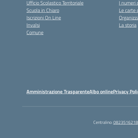
Ufficio Scolastico Territoriale
I numeri 
Scuola in Chiaro
Le carte 
Iscrizioni On Line
Organizz
Invalsi
La storia
Comune
Amministrazione Trasparente
Albo online
Privacy Poli
Centralino:
0823516218