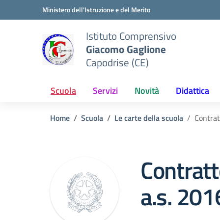
Vai ai contenuti
Vai al menu di navigazione
Vai al footer
Ministero dell'Istruzione e del Merito
Istituto Comprensivo
Giacomo Gaglione
Capodrise (CE)
Scuola
Servizi
Novità
Didattica
Home
Scuola
Le carte della scuola
Contrat
Contratt
a.s. 20