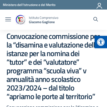
Vai ai contenuti
Vai al menu di navigazione
Vai al footer
Ministero dell'Istruzione e del Merito
Istituto Comprensivo
Giacomo Gaglione
Convocazione commissione per
Apr
la “disamina e valutazione delle
istanze per la nomina dei
“tutor” e dei “valutatore”
programma “scuola viva” v
annualità anno scolastico
2023/2024 – dal titolo
“apriamo le porte al territorio”