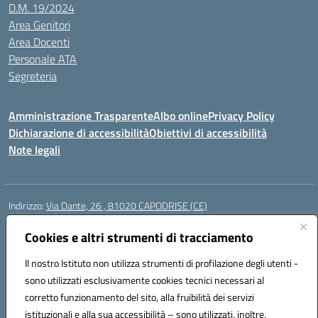
D.M. 19/2024
Area Genitori
Area Docenti
Personale ATA
Segreteria
Amministrazione Trasparente
Albo online
Privacy Policy
Dichiarazione di accessibilità
Obiettivi di accessibilità
Note legali
Indirizzo:
Via Dante, 26 , 81020 CAPODRISE (CE)
Centralino:
0823516218
Email:
CEIC83000V@istruzione.it
Posta elettronica certificata (PEC):
Cookies e altri strumenti di tracciamento
CEIC83000V@pec.istruzione.it
Codice fiscale: 80103200616
Il nostro Istituto non utilizza strumenti di profilazione degli utenti -
Codice meccanografico:
CEIC83000V
sono utilizzati esclusivamente cookies tecnici necessari al
Codice Indice delle Pubbliche Amministrazioni (IPA): istsc_ceic83000v
corretto funzionamento del sito, alla fruibilità dei servizi
Codice unico di fatturazione (CUF): UFO76N
istituzionali e alla sua accessibilità – sono utilizzati, inoltre,