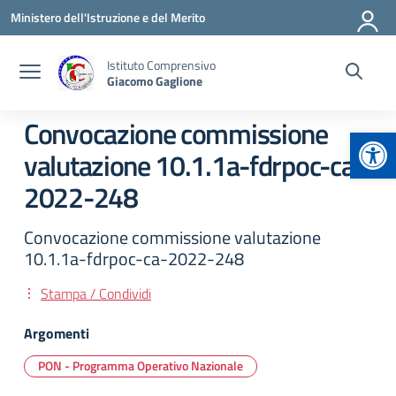
Vai ai contenuti
Vai al menu di navigazione
Vai al footer
Ministero dell'Istruzione e del Merito
Istituto Comprensivo
Giacomo Gaglione
Convocazione commissione
Apr
valutazione 10.1.1a-fdrpoc-ca-
2022-248
Convocazione commissione valutazione
10.1.1a-fdrpoc-ca-2022-248
Stampa / Condividi
Argomenti
PON - Programma Operativo Nazionale