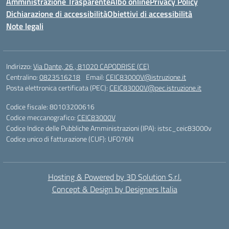
Amministrazione Trasparente
Albo online
Privacy Policy
Dichiarazione di accessibilità
Obiettivi di accessibilità
Note legali
Indirizzo:
Via Dante, 26 , 81020 CAPODRISE (CE)
Centralino:
0823516218
Email:
CEIC83000V@istruzione.it
Posta elettronica certificata (PEC):
CEIC83000V@pec.istruzione.it
Codice fiscale: 80103200616
Codice meccanografico:
CEIC83000V
Codice Indice delle Pubbliche Amministrazioni (IPA): istsc_ceic83000v
Codice unico di fatturazione (CUF): UFO76N
Hosting & Powered by 3D Solution S.r.l.
Concept & Design by Designers Italia