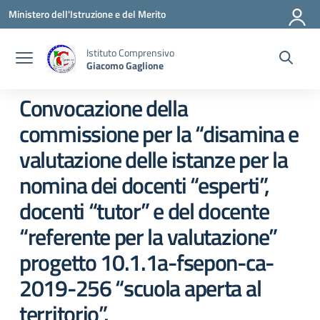
Vai ai contenuti
Vai al menu di navigazione
Vai al footer
Ministero dell'Istruzione e del Merito
Istituto Comprensivo
Giacomo Gaglione
Convocazione della
commissione per la “disamina e
valutazione delle istanze per la
nomina dei docenti “esperti”,
docenti “tutor” e del docente
“referente per la valutazione”
progetto 10.1.1a-fsepon-ca-
2019-256 “scuola aperta al
territorio”.