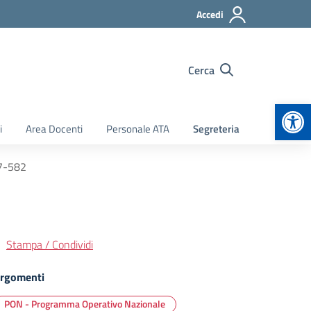
Accedi
Cerca
Apr
i
Area Docenti
Personale ATA
Segreteria
17-582
Stampa / Condividi
rgomenti
PON - Programma Operativo Nazionale