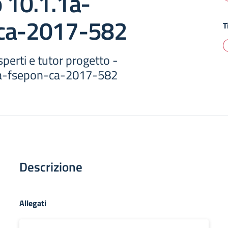
 10.1.1a-
ca-2017-582
T
erti e tutor progetto -
1a-fsepon-ca-2017-582
Descrizione
Allegati