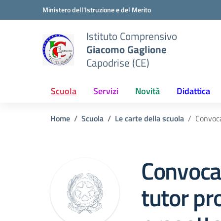
Vai ai contenuti
Vai al menu di navigazione
Vai al footer
Ministero dell'Istruzione e del Merito
Istituto Comprensivo
Giacomo Gaglione
Capodrise (CE)
Scuola
Servizi
Novità
Didattica
Home
Scuola
Le carte della scuola
Convoca
Convocaz
tutor pr