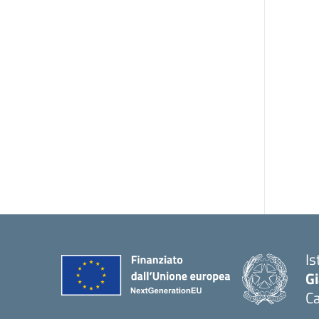
Is
G
Ca
— 