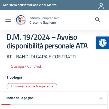
Vai ai contenuti
Vai al menu di navigazione
Vai al footer
Ministero dell'Istruzione e del Merito
Istituto Comprensivo
Giacomo Gaglione
D.M. 19/2024 – Avviso
Apr
disponibilità personale ATA
AT - BANDI DI GARA E CONTRATTI
Stampa / Condividi
Tipologia
Amministrazione Trasparente
Indice della pagina