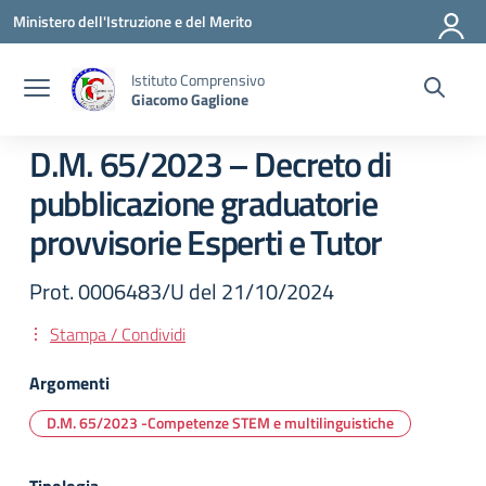
Vai ai contenuti
Vai al menu di navigazione
Vai al footer
Ministero dell'Istruzione e del Merito
Istituto Comprensivo
Giacomo Gaglione
D.M. 65/2023 – Decreto di
pubblicazione graduatorie
provvisorie Esperti e Tutor
Prot. 0006483/U del 21/10/2024
Stampa / Condividi
Argomenti
D.M. 65/2023 -Competenze STEM e multilinguistiche