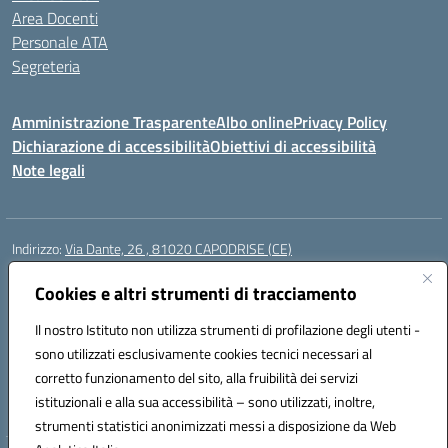
Area Docenti
Personale ATA
Segreteria
Amministrazione Trasparente
Albo online
Privacy Policy
Dichiarazione di accessibilità
Obiettivi di accessibilità
Note legali
Indirizzo:
Via Dante, 26 , 81020 CAPODRISE (CE)
Centralino:
0823516218
Email:
CEIC83000V@istruzione.it
Posta elettronica certificata (PEC):
Cookies e altri strumenti di tracciamento
CEIC83000V@pec.istruzione.it
Codice fiscale: 80103200616
Il nostro Istituto non utilizza strumenti di profilazione degli utenti -
Codice meccanografico:
CEIC83000V
sono utilizzati esclusivamente cookies tecnici necessari al
Codice Indice delle Pubbliche Amministrazioni (IPA): istsc_ceic83000v
corretto funzionamento del sito, alla fruibilità dei servizi
Codice unico di fatturazione (CUF): UFO76N
istituzionali e alla sua accessibilità – sono utilizzati, inoltre,
strumenti statistici anonimizzati messi a disposizione da Web