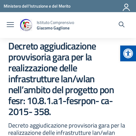
Vai ai contenuti
Vai al menu di navigazione
Vai al footer
Ministero dell'Istruzione e del Merito
Istituto Comprensivo
Giacomo Gaglione
Decreto aggiudicazione
Apr
provvisoria gara per la
realizzazione delle
infrastrutture lan/wlan
nell’ambito del progetto pon
fesr: 10.8.1.a1-fesrpon- ca-
2015- 358.
Decreto aggiudicazione provvisoria gara per la
realizzazione delle infrastrutture lan/wlan