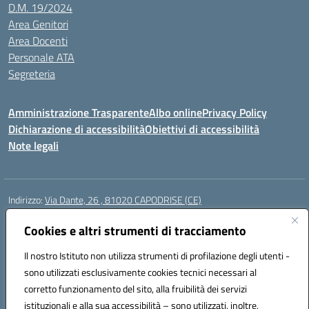
D.M. 19/2024
Area Genitori
Area Docenti
Personale ATA
Segreteria
Amministrazione Trasparente
Albo online
Privacy Policy
Dichiarazione di accessibilità
Obiettivi di accessibilità
Note legali
Indirizzo:
Via Dante, 26 , 81020 CAPODRISE (CE)
Centralino:
0823516218
Email:
CEIC83000V@istruzione.it
Posta elettronica certificata (PEC):
Cookies e altri strumenti di tracciamento
CEIC83000V@pec.istruzione.it
Codice fiscale: 80103200616
Il nostro Istituto non utilizza strumenti di profilazione degli utenti -
Codice meccanografico:
CEIC83000V
sono utilizzati esclusivamente cookies tecnici necessari al
Codice Indice delle Pubbliche Amministrazioni (IPA): istsc_ceic83000v
corretto funzionamento del sito, alla fruibilità dei servizi
Codice unico di fatturazione (CUF): UFO76N
istituzionali e alla sua accessibilità – sono utilizzati, inoltre,