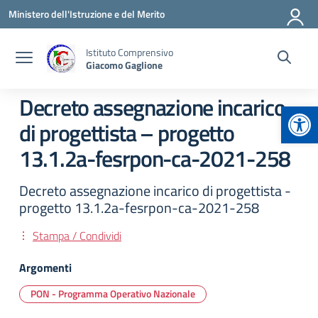
Vai ai contenuti
Vai al menu di navigazione
Vai al footer
Ministero dell'Istruzione e del Merito
Istituto Comprensivo
Giacomo Gaglione
Decreto assegnazione incarico
Apr
di progettista – progetto
13.1.2a-fesrpon-ca-2021-258
Decreto assegnazione incarico di progettista -
progetto 13.1.2a-fesrpon-ca-2021-258
Stampa / Condividi
Argomenti
PON - Programma Operativo Nazionale