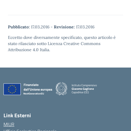
Pubblicato:
17.03.2016
-
Revisione:
17.03.2016
Eccetto dove diversamente specificato, questo articolo è
stato rilasciato sotto Licenza Creative Commons
Attribuzione 4.0 Italia.
Istituto Comprensivo
Giacomo Gaglione
Capodrise (CE)
— Visita la pagina iniziale della scuola
Link Esterni
MIUR