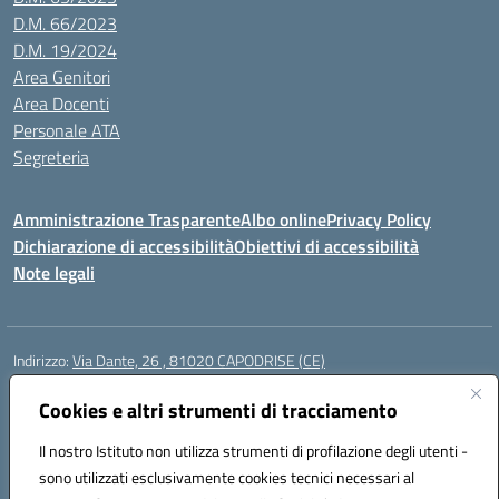
D.M. 66/2023
D.M. 19/2024
Area Genitori
Area Docenti
Personale ATA
Segreteria
Amministrazione Trasparente
Albo online
Privacy Policy
Dichiarazione di accessibilità
Obiettivi di accessibilità
Note legali
Indirizzo:
Via Dante, 26 , 81020 CAPODRISE (CE)
Centralino:
0823516218
Email:
CEIC83000V@istruzione.it
Posta elettronica certificata (PEC):
Cookies e altri strumenti di tracciamento
CEIC83000V@pec.istruzione.it
Codice fiscale: 80103200616
Il nostro Istituto non utilizza strumenti di profilazione degli utenti -
Codice meccanografico:
CEIC83000V
sono utilizzati esclusivamente cookies tecnici necessari al
Codice Indice delle Pubbliche Amministrazioni (IPA): istsc_ceic83000v