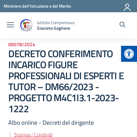
Vai ai contenuti
Vai al menu di navigazione
Vai al footer
Ministero dell'Istruzione e del Merito
Istituto Comprensivo
Giacomo Gaglione
00078/2024
Apr
DECRETO CONFERIMENTO
INCARICO FIGURE
PROFESSIONALI DI ESPERTI E
TUTOR – DM66/2023 -
PROGETTO M4C1I3.1-2023-
1222
Albo online - Decreti del dirigente
Stampa / Condividi