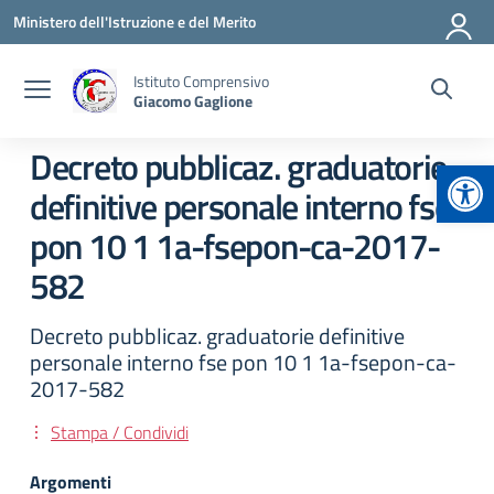
Vai ai contenuti
Vai al menu di navigazione
Vai al footer
Ministero dell'Istruzione e del Merito
Istituto Comprensivo
Giacomo Gaglione
Decreto pubblicaz. graduatorie
Apr
definitive personale interno fse
pon 10 1 1a-fsepon-ca-2017-
582
Decreto pubblicaz. graduatorie definitive
personale interno fse pon 10 1 1a-fsepon-ca-
2017-582
Stampa / Condividi
Argomenti