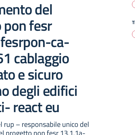
mento del
 pon fesr
T
-fesrpon-ca-
1 cablaggio
ato e sicuro
no degli edifici
i- react eu
l rup – responsabile unico del
l progetto pon fesr 13.1.1a-