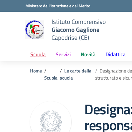
Vai ai contenuti
Vai al menu di navigazione
Vai al footer
Ministero dell'Istruzione e del Merito
Istituto Comprensivo
Giacomo Gaglione
Capodrise (CE)
Scuola
Servizi
Novità
Didattica
Home
Le carte della
Designazione de
Scuola
scuola
strutturato e sicur
Designaz
responsa