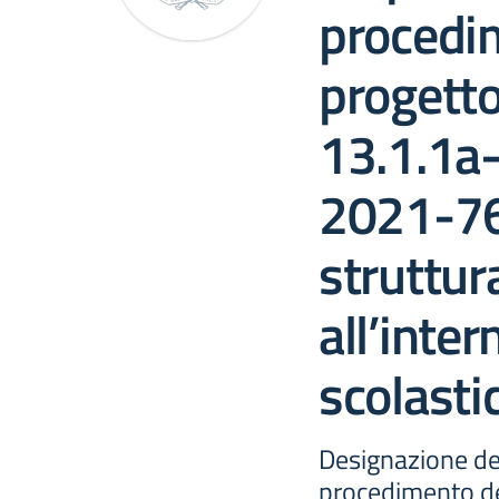
procedi
progetto
13.1.1a
2021-76
struttur
all’inter
scolastic
Designazione de
procedimento de