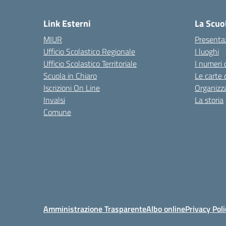
— 
Link Esterni
La Scuo
MIUR
Presenta
Ufficio Scolastico Regionale
I luoghi
Ufficio Scolastico Territoriale
I numeri 
Scuola in Chiaro
Le carte 
Iscrizioni On Line
Organizz
Invalsi
La storia
Comune
Amministrazione Trasparente
Albo online
Privacy Poli