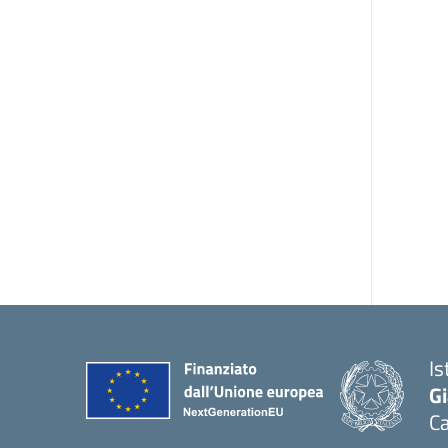
Is
G
Ca