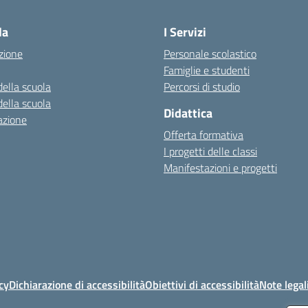
Visita la pagina iniziale della scuola
la
I Servizi
zione
Personale scolastico
Famiglie e studenti
della scuola
Percorsi di studio
della scuola
Didattica
azione
Offerta formativa
I progetti delle classi
Manifestazioni e progetti
cy
Dichiarazione di accessibilità
Obiettivi di accessibilità
Note legal