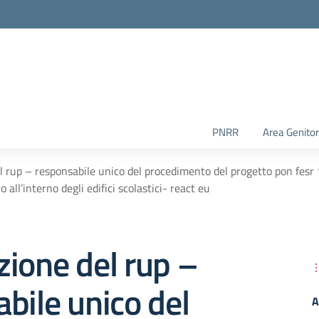
PNRR
Area Genitor
l rup – responsabile unico del procedimento del progetto pon fes
o all’interno degli edifici scolastici- react eu
ione del rup –
bile unico del
A