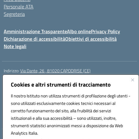
Personale ATA
Segreteria
Amministrazione Trasparente
Albo online
Privacy Policy
Dichiarazione di accessibilità
Obiettivi di accessibilità
Note legali
Indirizzo:
Via Dante, 26 , 81020 CAPODRISE (CE)
Centralino:
0823516218
Email:
CEIC83000V@istruzione.it
Posta elettronica certificata (PEC):
Cookies e altri strumenti di tracciamento
CEIC83000V@pec.istruzione.it
Codice fiscale: 80103200616
Il nostro Istituto non utilizza strumenti di profilazione degli utenti -
Codice meccanografico:
CEIC83000V
sono utilizzati esclusivamente cookies tecnici necessari al
Codice Indice delle Pubbliche Amministrazioni (IPA): istsc_ceic83000v
corretto funzionamento del sito, alla fruibilità dei servizi
Codice unico di fatturazione (CUF): UFO76N
istituzionali e alla sua accessibilità – sono utilizzati, inoltre,
strumenti statistici anonimizzati messi a disposizione da Web
Analytics Italia.
Hosting & Powered by 3D Solution S.r.l.