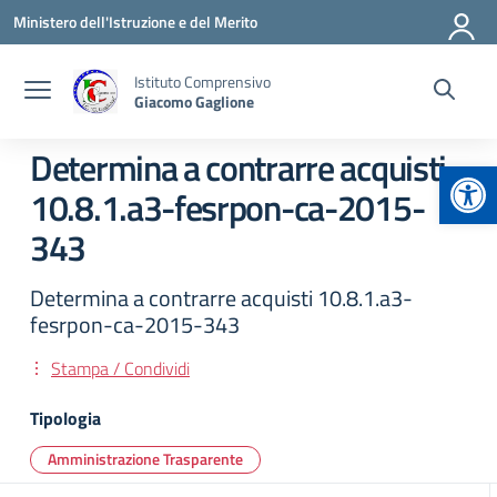
Vai ai contenuti
Vai al menu di navigazione
Vai al footer
Ministero dell'Istruzione e del Merito
Istituto Comprensivo
Giacomo Gaglione
Determina a contrarre acquisti
Apr
10.8.1.a3-fesrpon-ca-2015-
343
Determina a contrarre acquisti 10.8.1.a3-
fesrpon-ca-2015-343
Stampa / Condividi
Tipologia
Amministrazione Trasparente