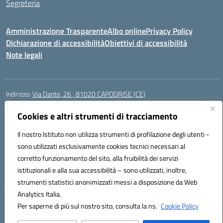
Segreteria
Amministrazione Trasparente
Albo online
Privacy Policy
Dichiarazione di accessibilità
Obiettivi di accessibilità
Note legali
Indirizzo:
Via Dante, 26 , 81020 CAPODRISE (CE)
Centralino:
0823516218
Email:
CEIC83000V@istruzione.it
Posta elettronica certificata (PEC):
Cookies e altri strumenti di tracciamento
CEIC83000V@pec.istruzione.it
Codice fiscale: 80103200616
Il nostro Istituto non utilizza strumenti di profilazione degli utenti -
Codice meccanografico:
CEIC83000V
sono utilizzati esclusivamente cookies tecnici necessari al
Codice Indice delle Pubbliche Amministrazioni (IPA): istsc_ceic83000v
corretto funzionamento del sito, alla fruibilità dei servizi
Codice unico di fatturazione (CUF): UFO76N
istituzionali e alla sua accessibilità – sono utilizzati, inoltre,
strumenti statistici anonimizzati messi a disposizione da Web
Analytics Italia.
Hosting & Powered by 3D Solution S.r.l.
Per saperne di più sul nostro sito, consulta la ns.
Cookie Policy
Concept & Design by Designers Italia