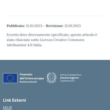
Pubblicato:
12.01.2023
-
Revisione:
12.01.2023
Eccetto dove diversamente specificato, questo articolo è
stato rilasciato sotto Licenza Creative Commons
Attribuzione 4.0 Italia.
Istituto Comprensivo
Giacomo Gaglione
Capodrise (CE)
— Visita la pagina iniziale della scuola
Link Esterni
MIUR