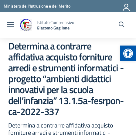
Vai ai contenuti
Vai al menu di navigazione
Vai al footer
Ministero dell'Istruzione e del Merito
Istituto Comprensivo
Giacomo Gaglione
Determina a contrarre
Apr
affidativa acquisto forniture
arredi e strumenti informatici -
progetto “ambienti didattici
innovativi per la scuola
dell’infanzia” 13.1.5a-fesrpon-
ca-2022-337
Determina a contrarre affidativa acquisto
forniture arredi e strumenti informatici -