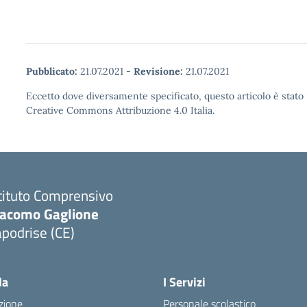
Pubblicato:
21.07.2021
-
Revisione:
21.07.2021
Eccetto dove diversamente specificato, questo articolo è stato 
Creative Commons Attribuzione 4.0 Italia.
tituto Comprensivo
iacomo Gaglione
podrise (CE)
Visita la pagina iniziale della scuola
la
I Servizi
zione
Personale scolastico