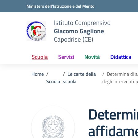
Vai ai contenuti
Vai al menu di navigazione
Vai al footer
Ministero dell'Istruzione e del Merito
Istituto Comprensivo
Giacomo Gaglione
Capodrise (CE)
Scuola
Servizi
Novità
Didattica
Home
Le carte della
Determina di af
Scuola
scuola
degli interventi
Determi
affidame