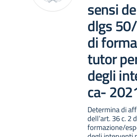
sensi del
dlgs 50/
di forma
tutor pe
degli in
ca- 202
Determina di aff
dell’art. 36 c. 2
formazione/esper
degli interventi