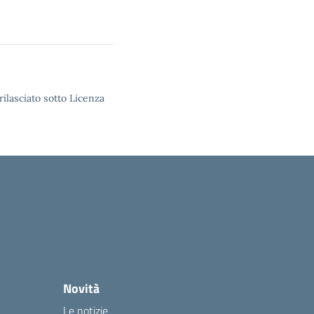
rilasciato sotto Licenza
Novità
Le notizie