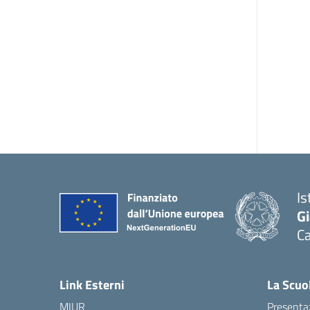
Is
G
Ca
— 
Link Esterni
La Scuo
MIUR
Presenta