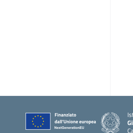
Is
G
Ca