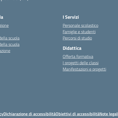
Visita la pagina iniziale della scuola
la
I Servizi
zione
Personale scolastico
Famiglie e studenti
della scuola
Percorsi di studio
della scuola
Didattica
azione
Offerta formativa
I progetti delle classi
Manifestazioni e progetti
cy
Dichiarazione di accessibilità
Obiettivi di accessibilità
Note legal