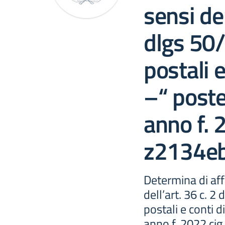
sensi del
dlgs 50
postali e
–“ poste 
anno f. 
z2134eb
Determina di aff
dell’art. 36 c. 
postali e conti di
anno f. 2022 ci