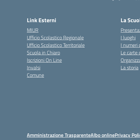
— 
Link Esterni
La Scuo
MIUR
Presenta
Ufficio Scolastico Regionale
I luoghi
Ufficio Scolastico Territoriale
I numeri 
Scuola in Chiaro
Le carte 
Iscrizioni On Line
Organizz
Invalsi
La storia
Comune
Amministrazione Trasparente
Albo online
Privacy Poli