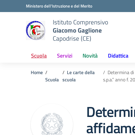
Vai ai contenuti
Vai al menu di navigazione
Vai al footer
Ministero dell'Istruzione e del Merito
Istituto Comprensivo
Giacomo Gaglione
Capodrise (CE)
Scuola
Servizi
Novità
Didattica
Home
Le carte della
Determina di 
Scuola
scuola
s.p.a.” anno f. 
Determi
affidame