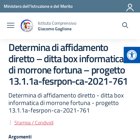
Vai ai contenuti
Vai al menu di navigazione
Vai al footer
Ministero dell'Istruzione e del Merito
Istituto Comprensivo
Giacomo Gaglione
Determina di affidamento
Apr
diretto – ditta box informatica
di morrone fortuna – progetto
13.1.1a-fesrpon-ca-2021-761
Determina di affidamento diretto - ditta box
informatica di morrone fortuna - progetto
13.1.1a-fesrpon-ca-2021-761
Stampa / Condividi
Argomenti