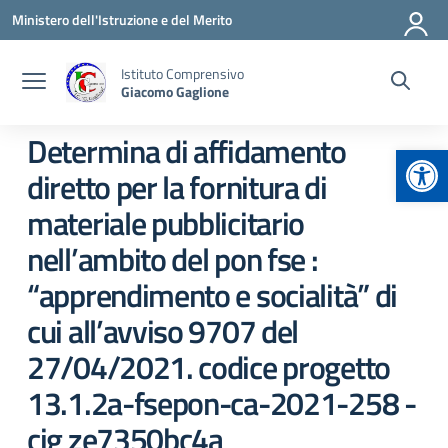
Vai ai contenuti
Vai al menu di navigazione
Vai al footer
Ministero dell'Istruzione e del Merito
Istituto Comprensivo
Giacomo Gaglione
Determina di affidamento
Apr
diretto per la fornitura di
materiale pubblicitario
nell’ambito del pon fse :
“apprendimento e socialità” di
cui all’avviso 9707 del
27/04/2021. codice progetto
13.1.2a-fsepon-ca-2021-258 -
cig ze7350bc4a