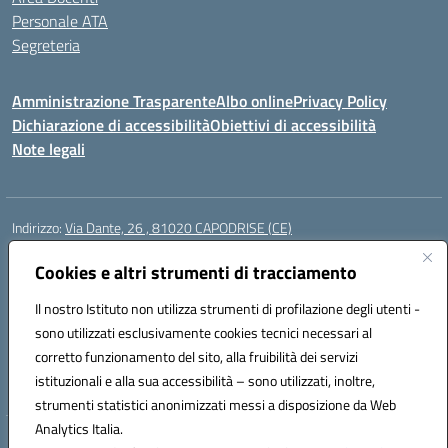
Personale ATA
Segreteria
Amministrazione Trasparente
Albo online
Privacy Policy
Dichiarazione di accessibilità
Obiettivi di accessibilità
Note legali
Indirizzo:
Via Dante, 26 , 81020 CAPODRISE (CE)
Centralino:
0823516218
Email:
CEIC83000V@istruzione.it
Posta elettronica certificata (PEC):
Cookies e altri strumenti di tracciamento
CEIC83000V@pec.istruzione.it
Codice fiscale: 80103200616
Il nostro Istituto non utilizza strumenti di profilazione degli utenti -
Codice meccanografico:
CEIC83000V
sono utilizzati esclusivamente cookies tecnici necessari al
Codice Indice delle Pubbliche Amministrazioni (IPA): istsc_ceic83000v
corretto funzionamento del sito, alla fruibilità dei servizi
Codice unico di fatturazione (CUF): UFO76N
istituzionali e alla sua accessibilità – sono utilizzati, inoltre,
strumenti statistici anonimizzati messi a disposizione da Web
Analytics Italia.
Hosting & Powered by 3D Solution S.r.l.