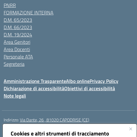
PNRR
FORMAZIONE INTERNA
D.M. 65/2023
D.M. 66/2023
D.M. 19/2024
Area Genitori
Area Docenti
Personale ATA
Segreteria
Amministrazione Trasparente
Albo online
Privacy Policy
Dichiarazione di accessibilità
Obiettivi di accessibilità
Note legali
Indirizzo:
Via Dante, 26 , 81020 CAPODRISE (CE)
Centralino:
0823516218
Email:
CEIC83000V@istruzione.it
Posta elettronica certificata (PEC):
Cookies e altri strumenti di tracciamento
CEIC83000V@pec.istruzione.it