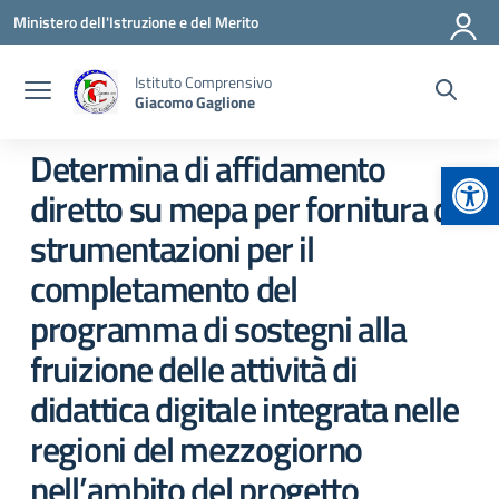
Vai ai contenuti
Vai al menu di navigazione
Vai al footer
Ministero dell'Istruzione e del Merito
Istituto Comprensivo
Giacomo Gaglione
Determina di affidamento
Apr
diretto su mepa per fornitura di
strumentazioni per il
completamento del
programma di sostegni alla
fruizione delle attività di
didattica digitale integrata nelle
regioni del mezzogiorno
nell’ambito del progetto