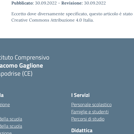
Pubblicato:
30.09.2022
-
Revisione:
30.09.2022
Eccetto dove diversamente specificato, questo articolo è stato 
Creative Commons Attribuzione 4.0 Italia.
tituto Comprensivo
iacomo Gaglione
podrise (CE)
Visita la pagina iniziale della scuola
la
I Servizi
zione
Personale scolastico
Famiglie e studenti
della scuola
Percorsi di studio
della scuola
Didattica
azione