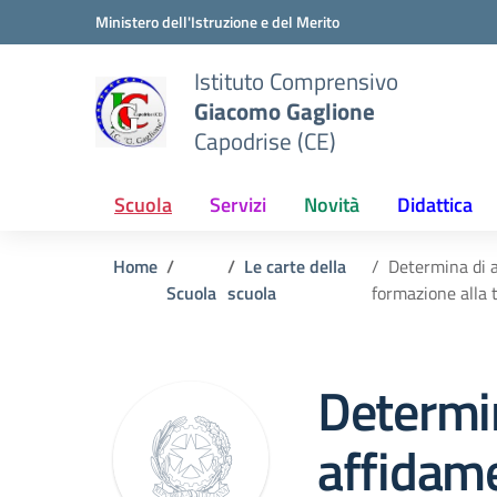
Vai ai contenuti
Vai al menu di navigazione
Vai al footer
Ministero dell'Istruzione e del Merito
Istituto Comprensivo
Giacomo Gaglione
Capodrise (CE)
Scuola
Servizi
Novità
Didattica
Home
Le carte della
Determina di a
Scuola
scuola
formazione alla 
Determi
affidame