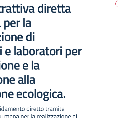
rattiva diretta
per la
zione di
 e laboratori per
ione e la
ne alla
one ecologica.
fidamento diretto tramite
su mepa per la realizzazione di