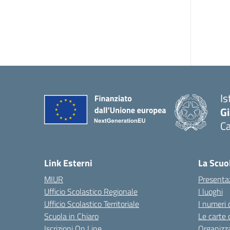
Is
G
Ca
— 
Link Esterni
La Scuo
MIUR
Presenta
Ufficio Scolastico Regionale
I luoghi
Ufficio Scolastico Territoriale
I numeri 
Scuola in Chiaro
Le carte 
Iscrizioni On Line
Organizz