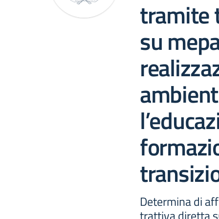
tramite t
su mepa 
realizza
ambienti
l’educaz
formazio
transizi
Determina di af
trattiva diretta 