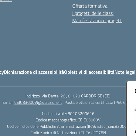
Offerta formativa
I progetti delle classi
Manifestazioni e progetti
cy
Dichiarazione di accessibilità
Obiettivi di accessibilità
Note legal
Indirizzo:
Via Dante, 26 , 81020 CAPODRISE (CE)
Email:
CEIC83000V@istruzione.it
Posta elettronica certificata (PEC):
CEIC8
Codice fiscale: 80103200616
Codice meccanografico:
CEIC83000V
Codice Indice delle Pubbliche Amministrazioni (IPA): istsc_ceic83000v
Codice unico di fatturazione (CUF): UFO76N