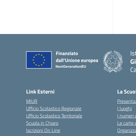
Is
G
Ca
— 
Link Esterni
La Scuo
MIUR
Presenta
Ufficio Scolastico Regionale
I luoghi
Ufficio Scolastico Territoriale
I numeri 
Scuola in Chiaro
Le carte 
Iscrizioni On Line
Organizz