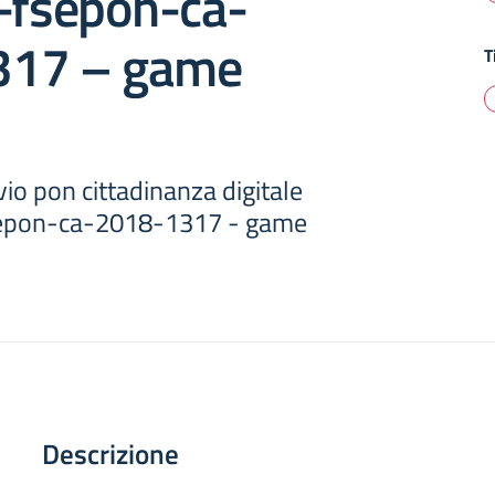
 -fsepon-ca-
317 – game
T
io pon cittadinanza digitale
sepon-ca-2018-1317 - game
Descrizione