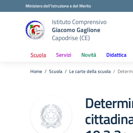
Vai ai contenuti
Vai al menu di navigazione
Vai al footer
Ministero dell'Istruzione e del Merito
Istituto Comprensivo
Giacomo Gaglione
Capodrise (CE)
Scuola
Servizi
Novità
Didattica
Home
Scuola
Le carte della scuola
Determi
Determin
cittadin