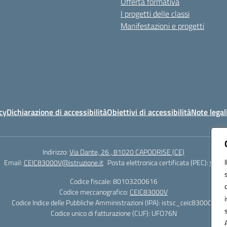
Offerta formativa
I progetti delle classi
Manifestazioni e progetti
cy
Dichiarazione di accessibilità
Obiettivi di accessibilità
Note legal
Indirizzo:
Via Dante, 26 , 81020 CAPODRISE (CE)
Email:
CEIC83000V@istruzione.it
Posta elettronica certificata (PEC):
CEIC8
Codice fiscale: 80103200616
Codice meccanografico:
CEIC83000V
Codice Indice delle Pubbliche Amministrazioni (IPA): istsc_ceic83000v
Codice unico di fatturazione (CUF): UFO76N