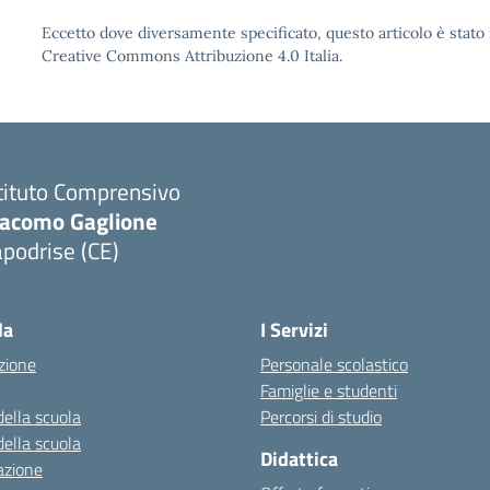
Eccetto dove diversamente specificato, questo articolo è stato 
Creative Commons Attribuzione 4.0 Italia.
tituto Comprensivo
iacomo Gaglione
podrise (CE)
Visita la pagina iniziale della scuola
la
I Servizi
zione
Personale scolastico
Famiglie e studenti
della scuola
Percorsi di studio
della scuola
Didattica
azione