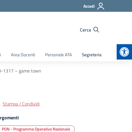
Accedi
Cerca
Apr
i
Area Docenti
Personale ATA
Segreteria
018-1317 – game town
Stampa / Condividi
rgomenti
PON - Programma Operativo Nazionale