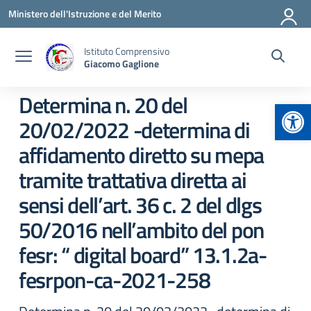
Vai ai contenuti
Vai al menu di navigazione
Vai al footer
Ministero dell'Istruzione e del Merito
Istituto Comprensivo
Giacomo Gaglione
Determina n. 20 del
Apr
20/02/2022 -determina di
affidamento diretto su mepa
tramite trattativa diretta ai
sensi dell’art. 36 c. 2 del dlgs
50/2016 nell’ambito del pon
fesr: “ digital board” 13.1.2a-
fesrpon-ca-2021-258