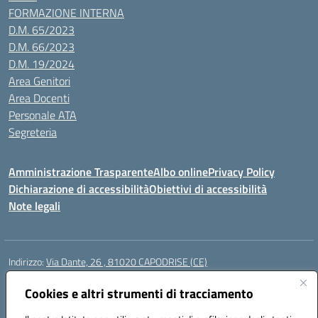
FORMAZIONE INTERNA
D.M. 65/2023
D.M. 66/2023
D.M. 19/2024
Area Genitori
Area Docenti
Personale ATA
Segreteria
Amministrazione Trasparente
Albo online
Privacy Policy
Dichiarazione di accessibilità
Obiettivi di accessibilità
Note legali
Indirizzo:
Via Dante, 26 , 81020 CAPODRISE (CE)
Centralino:
0823516218
Email:
CEIC83000V@istruzione.it
Posta elettronica certificata (PEC):
Cookies e altri strumenti di tracciamento
CEIC83000V@pec.istruzione.it
Codice fiscale: 80103200616