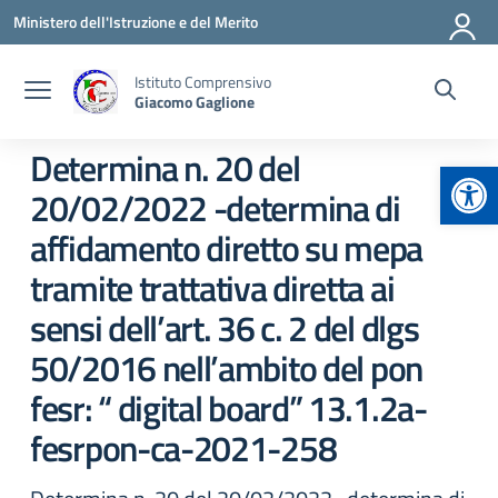
Vai ai contenuti
Vai al menu di navigazione
Vai al footer
Ministero dell'Istruzione e del Merito
Istituto Comprensivo
Giacomo Gaglione
Determina n. 20 del
Apr
20/02/2022 -determina di
affidamento diretto su mepa
tramite trattativa diretta ai
sensi dell’art. 36 c. 2 del dlgs
50/2016 nell’ambito del pon
fesr: “ digital board” 13.1.2a-
fesrpon-ca-2021-258