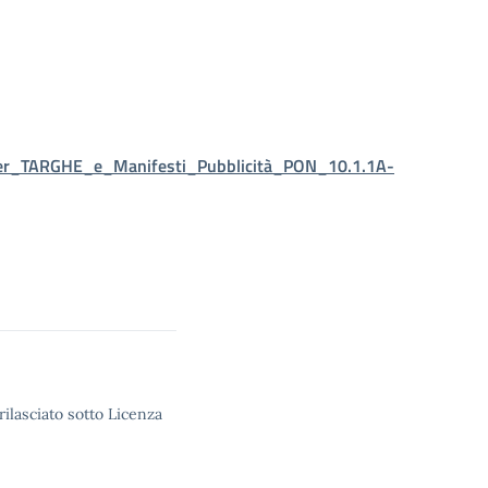
_per_TARGHE_e_Manifesti_Pubblicità_PON_10.1.1A-
rilasciato sotto Licenza