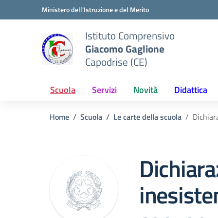
Vai ai contenuti
Vai al menu di navigazione
Vai al footer
Ministero dell'Istruzione e del Merito
Istituto Comprensivo
Giacomo Gaglione
Capodrise (CE)
Scuola
Servizi
Novità
Didattica
Home
Scuola
Le carte della scuola
Dichiar
Dichiara
inesiste