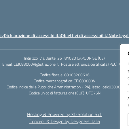
cy
Dichiarazione di accessibilità
Obiettivi di accessibilità
Note legal
Indirizzo:
Via Dante, 26 , 81020 CAPODRISE (CE)
Email:
CEIC83000V@istruzione.it
Posta elettronica certificata (PEC):
CEIC8
Codice fiscale: 80103200616
Codice meccanografico:
CEIC83000V
Codice Indice delle Pubbliche Amministrazioni (IPA): istsc_ceic83000v
Codice unico di fatturazione (CUF): UFO76N
Hosting & Powered by 3D Solution S.r.l.
Concept & Design by Designers Italia