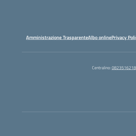
Amministrazione Trasparente
Albo online
Privacy Poli
Centralino:
0823516218