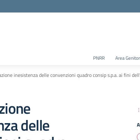
PNRR
Area Genitor
azione inesistenza delle convenzioni quadro consip s.p.a. ai fini del
zione
nza delle
A