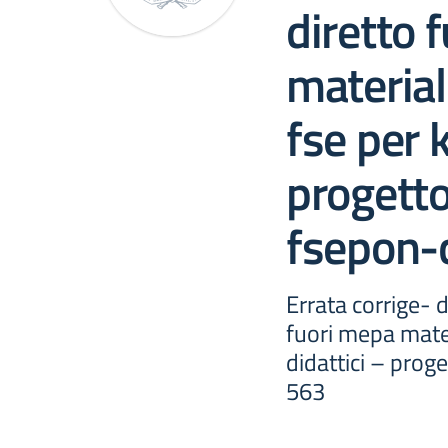
diretto 
material
fse per k
progetto
fsepon-
Errata corrige- 
fuori mepa mater
didattici – pro
563