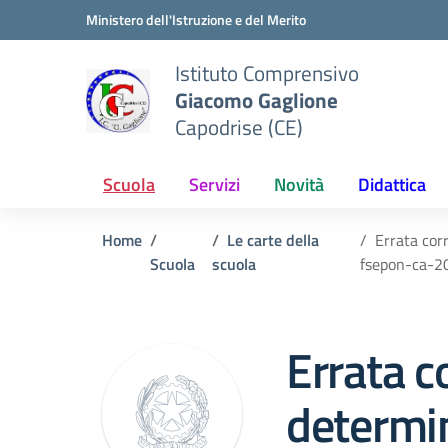
Vai ai contenuti
Vai al menu di navigazione
Vai al footer
Ministero dell'Istruzione e del Merito
Istituto Comprensivo
Giacomo Gaglione
Capodrise (CE)
Scuola
Servizi
Novità
Didattica
Home
Le carte della
Errata cor
Scuola
scuola
fsepon-ca-
Errata c
determi