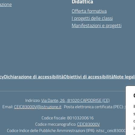
Didattica
azione
Offerta formativa
I progetti delle classi
Manifestazioni e progetti
cy
Dichiarazione di accessibilità
Obiettivi di accessibilità
Note legal
Indirizzo:
Via Dante, 26 , 81020 CAPODRISE (CE)
Email:
CEIC83000V@istruzione.it
Posta elettronica certificata (PEC):
CEIC8
Codice fiscale: 80103200616
Codice meccanografico:
CEIC83000V
Codice Indice delle Pubbliche Amministrazioni (IPA): istsc_ceic83000v