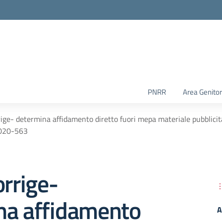
PNRR
Area Genitor
rige- determina affidamento diretto fuori mepa materiale pubblicitar
2020-563
orrige-
na affidamento
A