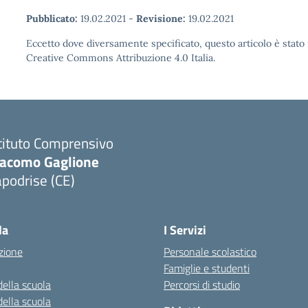
Pubblicato:
19.02.2021
-
Revisione:
19.02.2021
Eccetto dove diversamente specificato, questo articolo è stato 
Creative Commons Attribuzione 4.0 Italia.
tituto Comprensivo
iacomo Gaglione
podrise (CE)
Visita la pagina iniziale della scuola
la
I Servizi
zione
Personale scolastico
Famiglie e studenti
della scuola
Percorsi di studio
della scuola