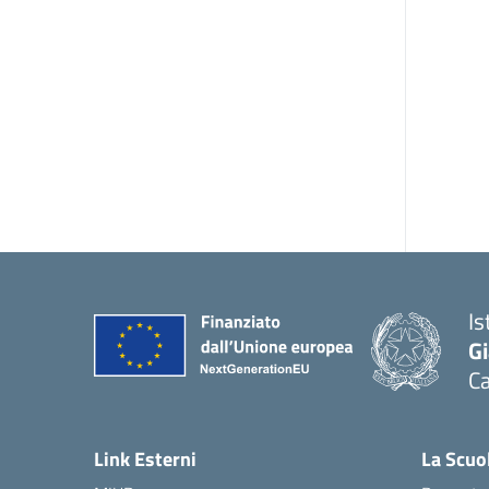
Is
G
Ca
— 
Link Esterni
La Scuo