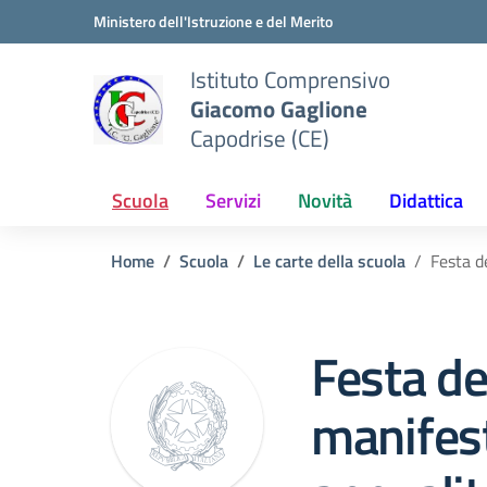
Vai ai contenuti
Vai al menu di navigazione
Vai al footer
Ministero dell'Istruzione e del Merito
Istituto Comprensivo
Giacomo Gaglione
Capodrise (CE)
Scuola
Servizi
Novità
Didattica
Home
Scuola
Le carte della scuola
Festa d
Festa de
manifest