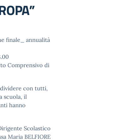
UROPA”
e finale_ annualità
8.00
tuto Comprensivo di
dividere con tutti,
 scuola, il
anti hanno
 Dirigente Scolastico
ssa Maria BELFIORE