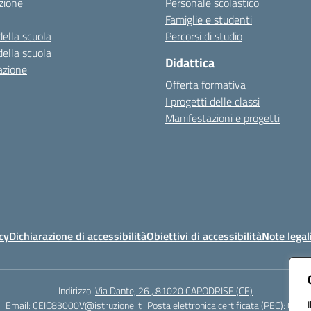
zione
Personale scolastico
Famiglie e studenti
della scuola
Percorsi di studio
della scuola
Didattica
azione
Offerta formativa
I progetti delle classi
Manifestazioni e progetti
cy
Dichiarazione di accessibilità
Obiettivi di accessibilità
Note legal
Indirizzo:
Via Dante, 26 , 81020 CAPODRISE (CE)
Email:
CEIC83000V@istruzione.it
Posta elettronica certificata (PEC):
CEIC8