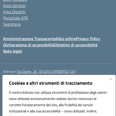
Area Genitori
Area Docenti
Personale ATA
Segreteria
Amministrazione Trasparente
Albo online
Privacy Policy
Dichiarazione di accessibilità
Obiettivi di accessibilità
Note legali
Indirizzo:
Via Dante, 26 , 81020 CAPODRISE (CE)
Centralino:
0823516218
Email:
CEIC83000V@istruzione.it
Posta elettronica certificata (PEC):
Cookies e altri strumenti di tracciamento
CEIC83000V@pec.istruzione.it
Codice fiscale: 80103200616
Il nostro Istituto non utilizza strumenti di profilazione degli utenti -
Codice meccanografico:
CEIC83000V
sono utilizzati esclusivamente cookies tecnici necessari al
Codice Indice delle Pubbliche Amministrazioni (IPA): istsc_ceic83000v
corretto funzionamento del sito, alla fruibilità dei servizi
Codice unico di fatturazione (CUF): UFO76N
istituzionali e alla sua accessibilità – sono utilizzati, inoltre,