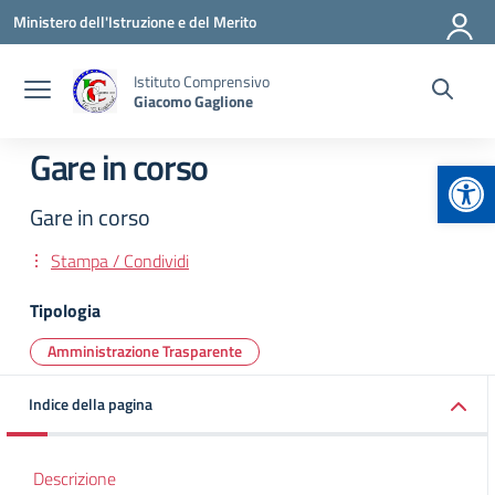
Vai ai contenuti
Vai al menu di navigazione
Vai al footer
Ministero dell'Istruzione e del Merito
Istituto Comprensivo
Giacomo Gaglione
Gare in corso
Apr
Gare in corso
Stampa / Condividi
Tipologia
Amministrazione Trasparente
Indice della pagina
Descrizione