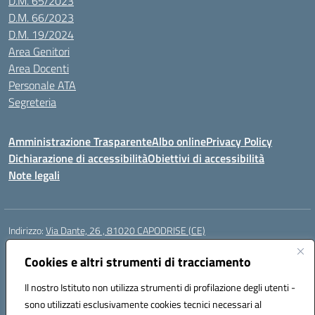
D.M. 65/2023
D.M. 66/2023
D.M. 19/2024
Area Genitori
Area Docenti
Personale ATA
Segreteria
Amministrazione Trasparente
Albo online
Privacy Policy
Dichiarazione di accessibilità
Obiettivi di accessibilità
Note legali
Indirizzo:
Via Dante, 26 , 81020 CAPODRISE (CE)
Centralino:
0823516218
Email:
CEIC83000V@istruzione.it
Posta elettronica certificata (PEC):
Cookies e altri strumenti di tracciamento
CEIC83000V@pec.istruzione.it
Codice fiscale: 80103200616
Il nostro Istituto non utilizza strumenti di profilazione degli utenti -
Codice meccanografico:
CEIC83000V
sono utilizzati esclusivamente cookies tecnici necessari al