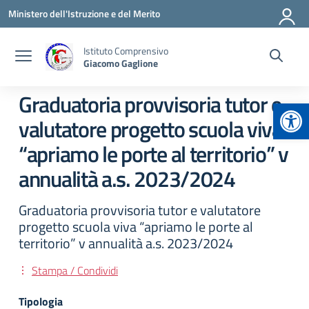
Vai ai contenuti
Vai al menu di navigazione
Vai al footer
Ministero dell'Istruzione e del Merito
Istituto Comprensivo
Giacomo Gaglione
Graduatoria provvisoria tutor e
Apr
valutatore progetto scuola viva
“apriamo le porte al territorio” v
annualità a.s. 2023/2024
Graduatoria provvisoria tutor e valutatore
progetto scuola viva “apriamo le porte al
territorio” v annualità a.s. 2023/2024
Stampa / Condividi
Tipologia