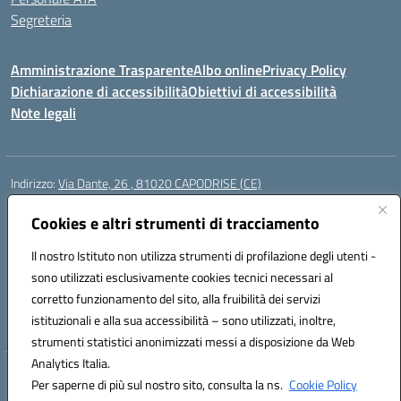
Segreteria
Amministrazione Trasparente
Albo online
Privacy Policy
Dichiarazione di accessibilità
Obiettivi di accessibilità
Note legali
Indirizzo:
Via Dante, 26 , 81020 CAPODRISE (CE)
Centralino:
0823516218
Email:
CEIC83000V@istruzione.it
Posta elettronica certificata (PEC):
Cookies e altri strumenti di tracciamento
CEIC83000V@pec.istruzione.it
Codice fiscale: 80103200616
Il nostro Istituto non utilizza strumenti di profilazione degli utenti -
Codice meccanografico:
CEIC83000V
sono utilizzati esclusivamente cookies tecnici necessari al
Codice Indice delle Pubbliche Amministrazioni (IPA): istsc_ceic83000v
corretto funzionamento del sito, alla fruibilità dei servizi
Codice unico di fatturazione (CUF): UFO76N
istituzionali e alla sua accessibilità – sono utilizzati, inoltre,
strumenti statistici anonimizzati messi a disposizione da Web
Analytics Italia.
Hosting & Powered by 3D Solution S.r.l.
Per saperne di più sul nostro sito, consulta la ns.
Cookie Policy
Concept & Design by Designers Italia