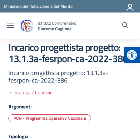
Vai ai contenuti
Vai al menu di navigazione
Vai al footer
Ministero dell'Istruzione e del Merito
Istituto Comprensivo
Giacomo Gaglione
Incarico progettista progetto:
Apr
13.1.3a-fesrpon-ca-2022-386
Incarico progettista progetto: 13.1.3a-
fesrpon-ca-2022-386
Stampa / Condividi
Argomenti
PON - Programma Operativo Nazionale
Tipologia