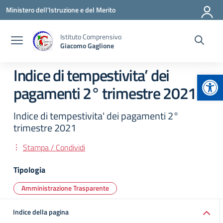
Vai ai contenuti
Vai al menu di navigazione
Vai al footer
Ministero dell'Istruzione e del Merito
Istituto Comprensivo
Giacomo Gaglione
Indice di tempestivita’ dei
Apr
pagamenti 2° trimestre 2021
Indice di tempestivita' dei pagamenti 2°
trimestre 2021
Stampa / Condividi
Tipologia
Amministrazione Trasparente
Indice della pagina