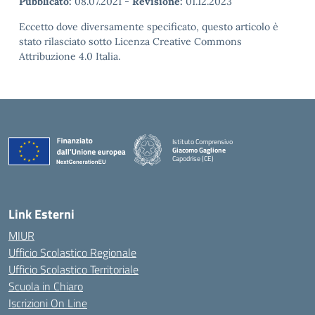
Pubblicato:
08.07.2021
-
Revisione:
01.12.2023
Eccetto dove diversamente specificato, questo articolo è
stato rilasciato sotto Licenza Creative Commons
Attribuzione 4.0 Italia.
Istituto Comprensivo
Giacomo Gaglione
Capodrise (CE)
— Visita la pagina iniziale della scuola
Link Esterni
MIUR
Ufficio Scolastico Regionale
Ufficio Scolastico Territoriale
Scuola in Chiaro
Iscrizioni On Line