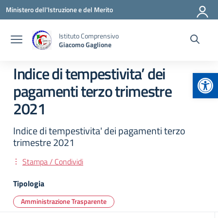
Vai ai contenuti
Vai al menu di navigazione
Vai al footer
Ministero dell'Istruzione e del Merito
Istituto Comprensivo
Giacomo Gaglione
Indice di tempestivita’ dei
Apr
pagamenti terzo trimestre
2021
Indice di tempestivita' dei pagamenti terzo
trimestre 2021
Stampa / Condividi
Tipologia
Amministrazione Trasparente