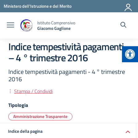
Vai ai contenuti
Vai al menu di navigazione
Vai al footer
Ministero dell'Istruzione e del Merito
Istituto Comprensivo
Giacomo Gaglione
Indice tempestività pagamenti
Apr
– 4 ° trimestre 2016
Indice tempestività pagamenti - 4 ° trimestre
2016
Stampa / Condividi
Tipologia
Amministrazione Trasparente
Indice della pagina