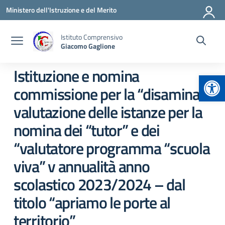
Vai ai contenuti
Vai al menu di navigazione
Vai al footer
Ministero dell'Istruzione e del Merito
Istituto Comprensivo
Giacomo Gaglione
Istituzione e nomina
Apr
commissione per la “disamina e
valutazione delle istanze per la
nomina dei “tutor” e dei
“valutatore programma “scuola
viva” v annualità anno
scolastico 2023/2024 – dal
titolo “apriamo le porte al
territorio”