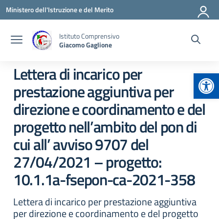
Vai ai contenuti
Vai al menu di navigazione
Vai al footer
Ministero dell'Istruzione e del Merito
Istituto Comprensivo
Giacomo Gaglione
Lettera di incarico per
Apr
prestazione aggiuntiva per
direzione e coordinamento e del
progetto nell’ambito del pon di
cui all’ avviso 9707 del
27/04/2021 – progetto:
10.1.1a-fsepon-ca-2021-358
Lettera di incarico per prestazione aggiuntiva
per direzione e coordinamento e del progetto