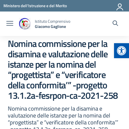
Vai ai contenuti
Vai al menu di navigazione
Vai al footer
Ministero dell'Istruzione e del Merito
Istituto Comprensivo
Giacomo Gaglione
Nomina commissione per la
Apr
disamina e valutazione delle
istanze per la nomina del
“progettista” e “verificatore
della conformita’” -progetto
13.1.2a-fesrpon-ca-2021-258
Nomina commissione per la disamina e
valutazione delle istanze per la nomina del
“progettista” e “verificatore della conformita’”