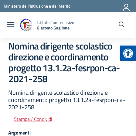
Vai ai contenuti
Vai al menu di navigazione
Vai al footer
Ministero dell'Istruzione e del Merito
Istituto Comprensivo
Giacomo Gaglione
Nomina dirigente scolastico
Apr
direzione e coordinamento
progetto 13.1.2a-fesrpon-ca-
2021-258
Nomina dirigente scolastico direzione e
coordinamento progetto 13.1.2a-fesrpon-ca-
2021-258
Stampa / Condividi
Argomenti