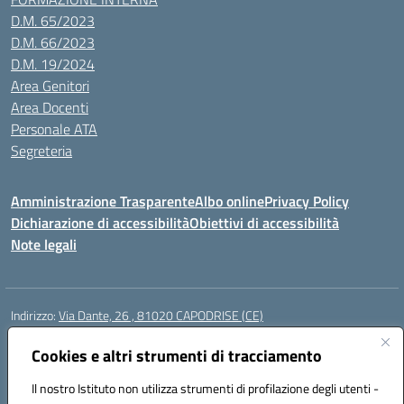
D.M. 65/2023
D.M. 66/2023
D.M. 19/2024
Area Genitori
Area Docenti
Personale ATA
Segreteria
Amministrazione Trasparente
Albo online
Privacy Policy
Dichiarazione di accessibilità
Obiettivi di accessibilità
Note legali
Indirizzo:
Via Dante, 26 , 81020 CAPODRISE (CE)
Centralino:
0823516218
Email:
CEIC83000V@istruzione.it
Posta elettronica certificata (PEC):
Cookies e altri strumenti di tracciamento
CEIC83000V@pec.istruzione.it
Codice fiscale: 80103200616
Il nostro Istituto non utilizza strumenti di profilazione degli utenti -