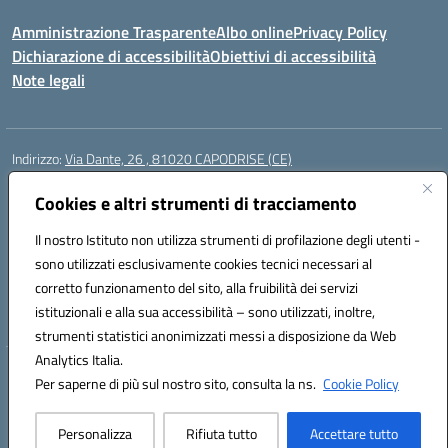
Amministrazione Trasparente
Albo online
Privacy Policy
Dichiarazione di accessibilità
Obiettivi di accessibilità
Note legali
Indirizzo:
Via Dante, 26 , 81020 CAPODRISE (CE)
Centralino:
0823516218
Email:
CEIC83000V@istruzione.it
Posta elettronica certificata (PEC):
Cookies e altri strumenti di tracciamento
CEIC83000V@pec.istruzione.it
Codice fiscale: 80103200616
Il nostro Istituto non utilizza strumenti di profilazione degli utenti -
Codice meccanografico:
CEIC83000V
sono utilizzati esclusivamente cookies tecnici necessari al
Codice Indice delle Pubbliche Amministrazioni (IPA): istsc_ceic83000v
corretto funzionamento del sito, alla fruibilità dei servizi
Codice unico di fatturazione (CUF): UFO76N
istituzionali e alla sua accessibilità – sono utilizzati, inoltre,
strumenti statistici anonimizzati messi a disposizione da Web
Analytics Italia.
Hosting & Powered by 3D Solution S.r.l.
Per saperne di più sul nostro sito, consulta la ns.
Cookie Policy
Concept & Design by Designers Italia
Personalizza
Rifiuta tutto
Accettare tutto