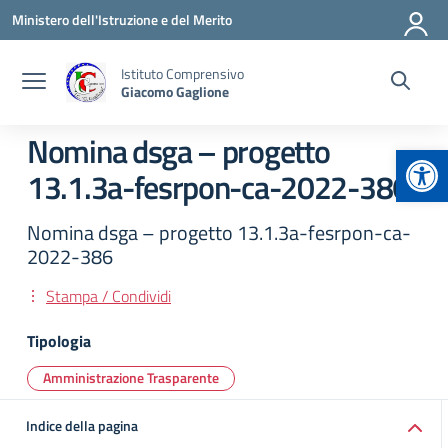
Vai ai contenuti
Vai al menu di navigazione
Vai al footer
Ministero dell'Istruzione e del Merito
Istituto Comprensivo
Giacomo Gaglione
Nomina dsga – progetto
Apr
13.1.3a-fesrpon-ca-2022-386
Nomina dsga – progetto 13.1.3a-fesrpon-ca-
2022-386
Stampa / Condividi
Tipologia
Amministrazione Trasparente
Indice della pagina