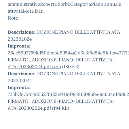
amministrativoRoberta SorboCategoriaPiano annuale
attivitàMeta Dati
Note
Descrizione
: DOZIONE PIANO DELLE ATTIVITA ATA
202302024
Impronta
:
26cc5593769fef50dea3d59544a2d3a3f5d54c51c1ca437f3
FIRMATO_ADOZIONE-PIANO-DELLE-ATTIVITA-
ATA-202302024.pdf.p7m
(180 KB)
Descrizione
: DOZIONE PIANO DELLE ATTIVITA ATA
202302024
Impronta
:
725b7fe7a7c4d35270122e931d094815086fee9c604e1f9dc2
FIRMATO_ADOZIONE-PIANO-DELLE-ATTIVITA-
ATA-202302024.pdf
(194 KB)