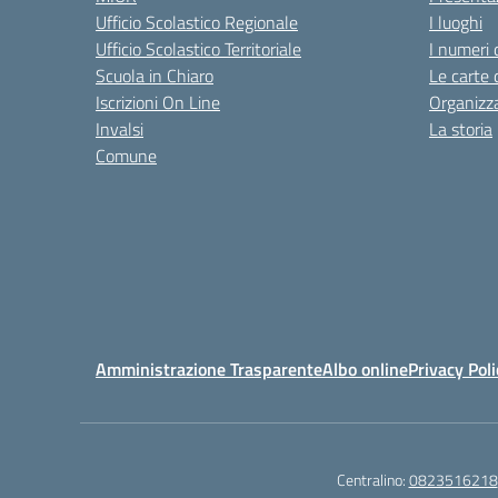
Ufficio Scolastico Regionale
I luoghi
Ufficio Scolastico Territoriale
I numeri 
Scuola in Chiaro
Le carte 
Iscrizioni On Line
Organizz
Invalsi
La storia
Comune
Amministrazione Trasparente
Albo online
Privacy Poli
Centralino:
0823516218