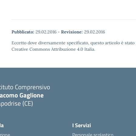
Pubblicato:
29.02.2016
-
Revisione:
29.02.2016
Eccetto dove diversamente specificato, questo articolo è stato 
Creative Commons Attribuzione 4.0 Italia.
tituto Comprensivo
iacomo Gaglione
podrise (CE)
Visita la pagina iniziale della scuola
la
I Servizi
zione
Personale scolastico