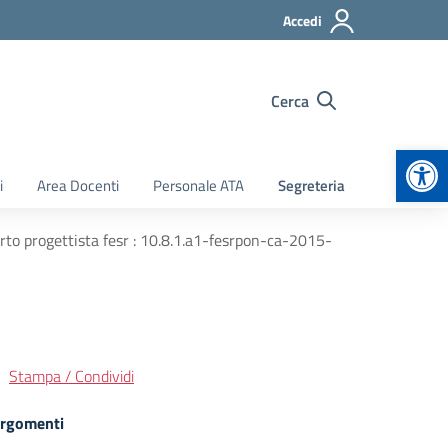
Accedi
Cerca
Apr
i
Area Docenti
Personale ATA
Segreteria
erto progettista fesr : 10.8.1.a1-fesrpon-ca-2015-
Stampa / Condividi
rgomenti