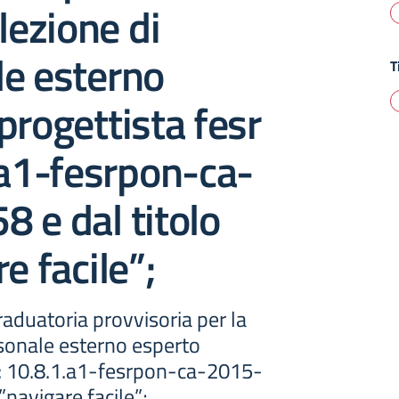
lezione di
le esterno
T
progettista fesr
.a1-fesrpon-ca-
 e dal titolo
e facile”;
aduatoria provvisoria per la
rsonale esterno esperto
r : 10.8.1.a1-fesrpon-ca-2015-
:”navigare facile”;