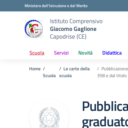
Vai ai contenuti
Vai al menu di navigazione
Vai al footer
Ministero dell'Istruzione e del Merito
Istituto Comprensivo
Giacomo Gaglione
Capodrise (CE)
Scuola
Servizi
Novità
Didattica
Home
Le carte della
Pubblicazione
Scuola
scuola
358 e dal titolo 
Pubblic
graduato