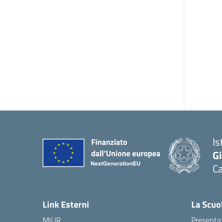
Is
G
Ca
— 
Link Esterni
La Scuo
MIUR
Presenta