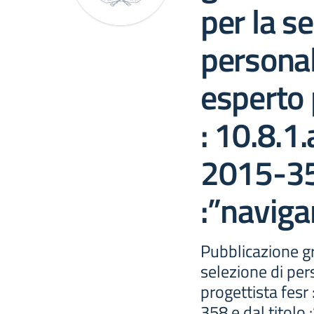
per la se
persona
esperto 
: 10.8.1
2015-358
:”navigar
Pubblicazione gr
selezione di pe
progettista fes
358 e dal titolo 