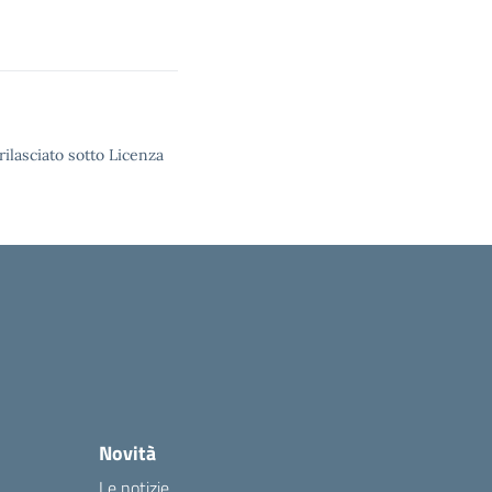
rilasciato sotto Licenza
Novità
Le notizie